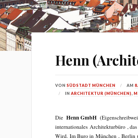
Henn (Archit
VON
SÜDSTADT MÜNCHEN
AM
8
IN
ARCHITEKTUR (MÜNCHEN)
,
M
Henn GmbH
Die
(Eigenschreibwe
internationales Architekturbüro , da
Wird. Im Buro in München , Berlin u