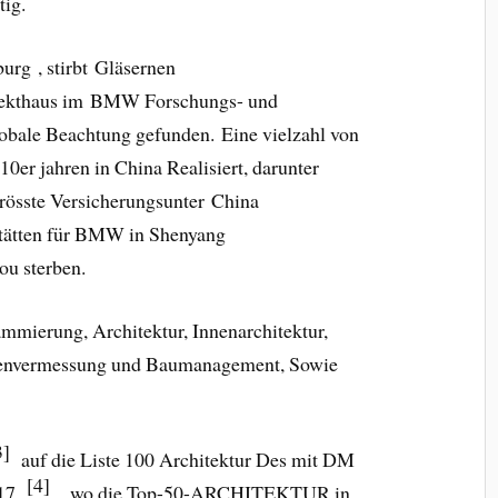
tig.
urg , stirbt Gläsernen
jekthaus im BMW Forschungs- und
bale Beachtung gefunden. Eine vielzahl von
er jahren in China Realisiert, darunter
grösste Versicherungsunter China
stätten für BMW in Shenyang
ou sterben.
mmierung, Architektur, Innenarchitektur,
genvermessung und Baumanagement, Sowie
3]
auf die Liste 100 Architektur Des mit DM
[4]
z 17
, wo die Top-50-ARCHITEKTUR in